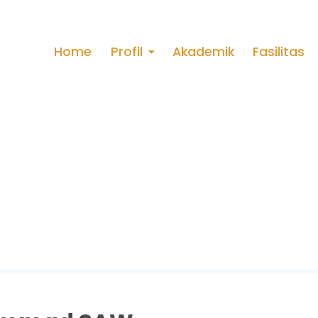
Home
Profil
Akademik
Fasilitas