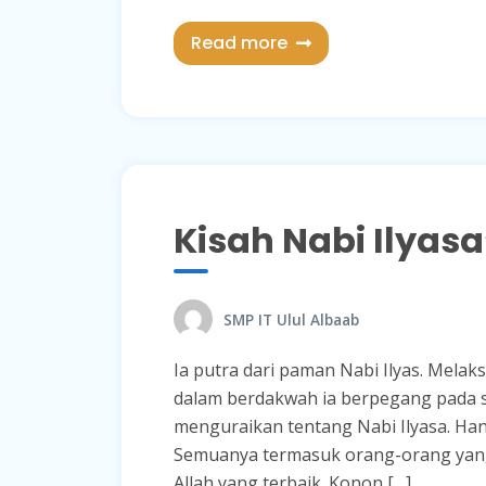
Read more
Kisah Nabi Ilyasa
SMP IT Ulul Albaab
Ia putra dari paman Nabi Ilyas. Melak
dalam berdakwah ia berpegang pada sya
menguraikan tentang Nabi Ilyasa. Hanya 
Semuanya termasuk orang-orang yang p
Allah yang terbaik. Konon […]