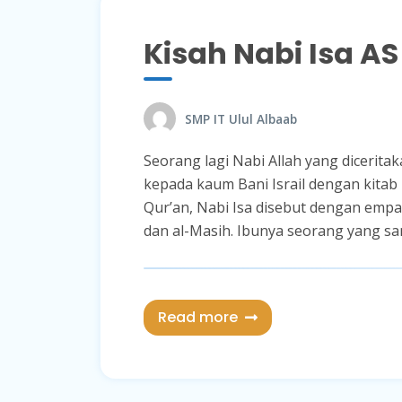
Kisah Nabi Isa AS
SMP IT Ulul Albaab
Seorang lagi Nabi Allah yang diceritaka
kepada kaum Bani Israil dengan kitab I
Qur’an, Nabi Isa disebut dengan empat
dan al-Masih. Ibunya seorang yang san
Read more