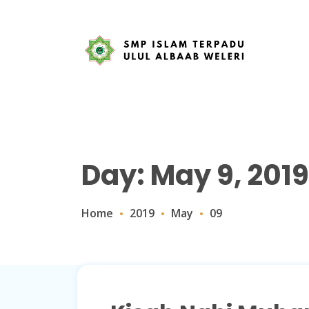
Day: May 9, 2019
Home
2019
May
09