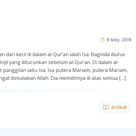
9 May, 2019
n dari kecil di dalam al-Qur’an ialah Isa. Baginda diutus
njil yang diturunkan sebelum al-Qur’an. Di dalam al-
 panggilan iaitu Isa, Isa putera Mariam, putera Mariam,
gat dimuliakan Allah. Dia memilihnya di atas semua […]
Artikel