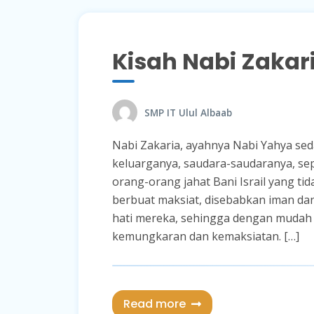
Kisah Nabi Zakar
SMP IT Ulul Albaab
Nabi Zakaria, ayahnya Nabi Yahya s
keluarganya, saudara-saudaranya, s
orang-orang jahat Bani Israil yang
berbuat maksiat, disebabkan iman d
hati mereka, sehingga dengan mudah
kemungkaran dan kemaksiatan. […]
Read more