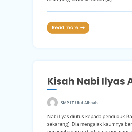
Read more
Kisah Nabi Ilyas 
SMP IT Ulul Albaab
Nabi Ilyas diutus kepada penduduk B
sekarang). Dia mengajak kaumnya be
penyembahan terhadap patung yang m