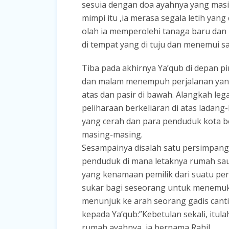
sesuia dengan doa ayahnya yang masi
mimpi itu ,ia merasa segala letih yan
olah ia memperolehi tanaga baru dan
di tempat yang di tuju dan menemui s
Tiba pada akhirnya Ya’qub di depan pi
dan malam menempuh perjalanan yang m
atas dan pasir di bawah. Alangkah leg
peliharaan berkeliaran di atas ladan
yang cerah dan para penduduk kota be
masing-masing.
Sesampainya disalah satu persimpanga
penduduk di mana letaknya rumah sau
yang kenamaan pemilik dari suatu per
sukar bagi seseorang untuk menemuk
menunjuk ke arah seorang gadis can
kepada Ya’qub:”Kebetulan sekali, itu
rumah ayahnya, ia bernama Rahil.