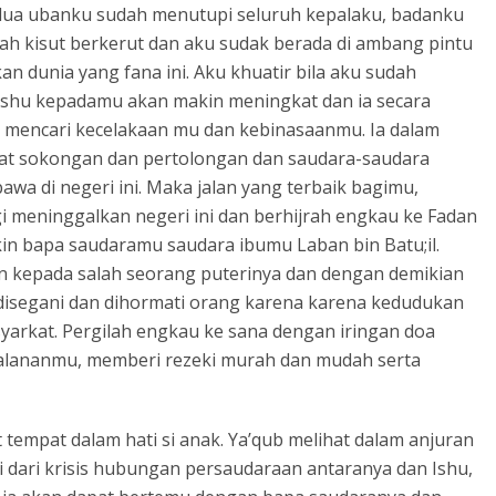
dua ubanku sudah menutupi seluruh kepalaku, badanku
 kisut berkerut dan aku sudak berada di ambang pintu
n dunia yang fana ini. Aku khuatir bila aku sudah
shu kepadamu akan makin meningkat dan ia secara
mencari kecelakaan mu dan kebinasaanmu. Ia dalam
 sokongan dan pertolongan dan saudara-saudara
wa di negeri ini. Maka jalan yang terbaik bagimu,
i meninggalkan negeri ini dan berhijrah engkau ke Fadan
kin bapa saudaramu saudara ibumu Laban bin Batu;il.
 kepada salah seorang puterinya dan dengan demikian
disegani dan dihormati orang karena karena kedudukan
arkat. Pergilah engkau ke sana dengan iringan doa
alananmu, memberi rezeki murah dan mudah serta
tempat dalam hati si anak. Ya’qub melihat dalam anjuran
i dari krisis hubungan persaudaraan antaranya dan Ishu,