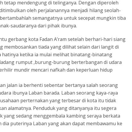
h tetap mendengung di telinganya. Dengan diperoleh
g ditimbulkan oleh perjalanannya menjadi hilang seolah-
 bertambahlah semangatnya untuk secepat mungkin tiba
anak-saudaranya dari pihak ibunya.
ntu gerbang kota Fadan A’ram setelah berhari-hari siang
embosankan tiada yang dilihat selain dari langit di
a hatinya ketika ia mulai melihat binatang-binatang
g-ladang rumput ,burung-burung berterbangan di udara
rhilir mundir mencari nafkah dan keperluan hidup
n jalan ia berhenti sebentar bertanya salah seorang
dara ibunya Laban barada. Laban seorang kaya-raya
usahaan perternakan yang terbesar di kota itu tidak
an alamatnya. Penduduk yang ditanyanya itu segera
tik yang sedang menggembala kambing seraya berkata
lah dia puterinya Laban yang akan dapat membawamu ke