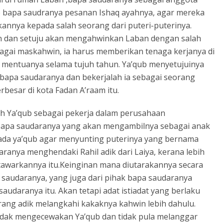
p bapa saudranya pesanan Ishaq ayahnya, agar mereka
nya kepada salah seorang dari puteri-puterinya.
an dan setuju akan mengahwinkan Laban dengan salah
agai maskahwin, ia harus memberikan tenaga kerjanya di
mentuanya selama tujuh tahun. Ya’qub menyetujuinya
bapa saudaranya dan bekerjalah ia sebagai seorang
esar di kota Fadan A’raam itu.
eh Ya’qub sebagai pekerja dalam perusahaan
 bapa saudaranya yang akan mengambilnya sebagai anak
da ya’qub agar menyunting puterinya yang bernama
aranya menghendaki Rahil adik dari Laiya, kerana lebih
ditawarkannya itu.Keinginan mana diutarakannya secara
 saudaranya, yang juga dari pihak bapa saudaranya
audaranya itu. Akan tetapi adat istiadat yang berlaku
rang adik melangkahi kakaknya kahwin lebih dahulu.
tidak mengecewakan Ya’qub dan tidak pula melanggar