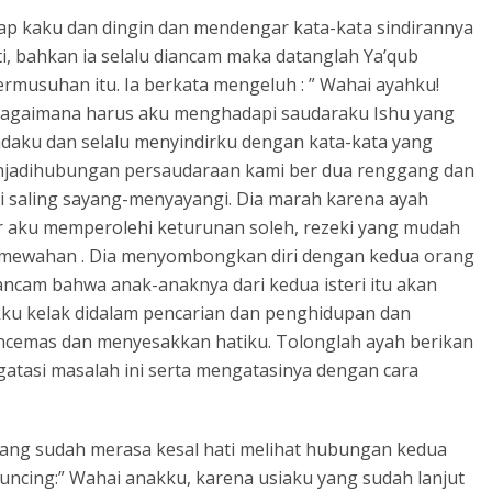
ap kaku dan dingin dan mendengar kata-kata sindirannya
ati, bahkan ia selalu diancam maka datanglah Ya’qub
musuhan itu. Ia berkata mengeluh : ” Wahai ayahku!
 bagaimana harus aku menghadapi saudaraku Ishu yang
ku dan selalu menyindirku dengan kata-kata yang
njadihubungan persaudaraan kami ber dua renggang dan
tai saling sayang-menyayangi. Dia marah karena ayah
aku memperolehi keturunan soleh, rezeki yang mudah
mewahan . Dia menyombongkan diri dengan kedua orang
ancam bahwa anak-anaknya dari kedua isteri itu akan
kku kelak didalam pencarian dan penghidupan dan
emas dan menyesakkan hatiku. Tolonglah ayah berikan
atasi masalah ini serta mengatasinya dengan cara
mang sudah merasa kesal hati melihat hubungan kedua
ncing:” Wahai anakku, karena usiaku yang sudah lanjut