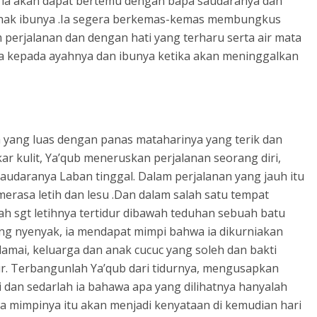
u ia akan dapat bertemu dengan bapa saudaranya dan
ihak ibunya .Ia segera berkemas-kemas membungkus
perjalanan dan dengan hati yang terharu serta air mata
a kepada ayahnya dan ibunya ketika akan meninggalkan
a yang luas dengan panas mataharinya yang terik dan
 kulit, Ya’qub meneruskan perjalanan seorang diri,
udaranya Laban tinggal. Dalam perjalanan yang jauh itu
a merasa letih dan lesu .Dan dalam salah satu tempat
ah sgt letihnya tertidur dibawah teduhan sebuah batu
ng nyenyak, ia mendapat mimpi bahwa ia dikurniakan
amai, keluarga dan anak cucuc yang soleh dan bakti
r. Terbangunlah Ya’qub dari tidurnya, mengusapkan
 dan sedarlah ia bahawa apa yang dilihatnya hanyalah
 mimpinya itu akan menjadi kenyataan di kemudian hari