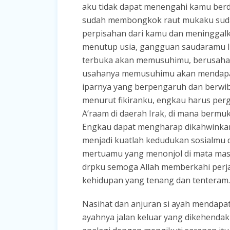
aku tidak dapat menengahi kamu ber
sudah membongkok raut mukaku sudah
perpisahan dari kamu dan meninggalka
menutup usia, gangguan saudaramu I
terbuka akan memusuhimu, berusaha 
usahanya memusuhimu akan mendapat
iparnya yang berpengaruh dan berwiba
menurut fikiranku, engkau harus perg
A’raam di daerah Irak, di mana bermu
Engkau dapat mengharap dikahwinkan
menjadi kuatlah kedudukan sosialmu 
mertuamu yang menonjol di mata masy
drpku semoga Allah memberkahi perj
kehidupan yang tenang dan tenteram.
Nasihat dan anjuran si ayah mendapat 
ayahnya jalan keluar yang dikehendak