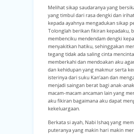
Melihat sikap saudaranya yang bersik
yang timbul dari rasa dengki dan irih
kepada ayahnya mengadukan sikap per
Tolonglah berikan fikiran kepadaku,
membenciku mendendam dengki kepada
menyakitkan hatiku, sehinggakan me
tegang tidak ada saling cinta mencin
memberkahi dan mendoakan aku agar 
dan kehidupan yang makmur serta ke
isterinya dari suku Kan’aan dan meng
menjadi saingan berat bagi anak-ana
macam-macam ancaman lain yang menc
aku fikiran bagaimana aku dapat meng
kekeluargaan.
Berkata si ayah, Nabi Ishaq yang me
puteranya yang makin hari makin meru