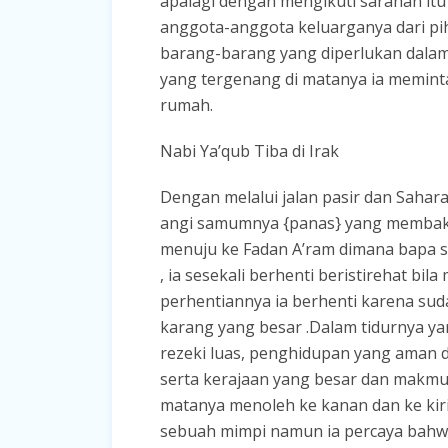
apalagi dengan mengikuti saranan it
anggota-anggota keluarganya dari p
barang-barang yang diperlukan dalam 
yang tergenang di matanya ia memint
rumah.
Nabi Ya’qub Tiba di Irak
Dengan melalui jalan pasir dan Sahar
angi samumnya {panas} yang membakar
menuju ke Fadan A’ram dimana bapa sa
, ia sesekali berhenti beristirehat bil
perhentiannya ia berhenti karena sud
karang yang besar .Dalam tidurnya ya
rezeki luas, penghidupan yang aman d
serta kerajaan yang besar dan makmu
matanya menoleh ke kanan dan ke kiri
sebuah mimpi namun ia percaya bahwa