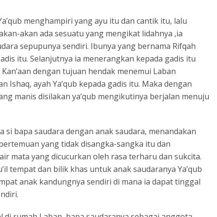
a’qub menghampiri yang ayu itu dan cantik itu, lalu
akan-akan ada sesuatu yang mengikat lidahnya ,ia
udara sepupunya sendiri. Ibunya yang bernama Rifqah
adis itu. Selanjutnya ia menerangkan kepada gadis itu
ri Kan’aan dengan tujuan hendak menemui Laban
 Ishaq, ayah Ya’qub kepada gadis itu. Maka dengan
ng manis disilakan ya’qub mengikutinya berjalan menuju
a si bapa saudara dengan anak saudara, menandakan
ertemuan yang tidak disangka-sangka itu dan
ir mata yang dicucurkan oleh rasa terharu dan sukcita.
’il tempat dan bilik khas untuk anak saudaranya Ya’qub
pat anak kandungnya sendiri di mana ia dapat tinggal
ndiri.
al di rumah Laban ,bapa saudaranya sebagai anggota