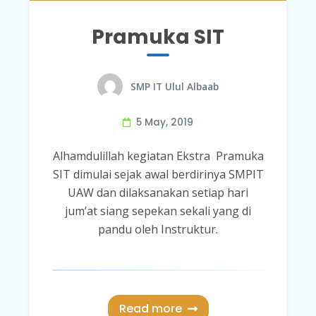
Pramuka SIT
SMP IT Ulul Albaab
5 May, 2019
Alhamdulillah kegiatan Ekstra Pramuka
SIT dimulai sejak awal berdirinya SMPIT
UAW dan dilaksanakan setiap hari
jum’at siang sepekan sekali yang di
pandu oleh Instruktur.
Read more