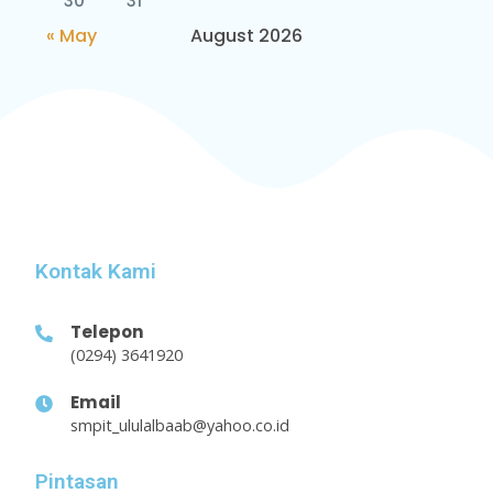
30
31
« May
August 2026
Kontak Kami
Telepon
(0294) 3641920
Email
smpit_ululalbaab@yahoo.co.id
Pintasan