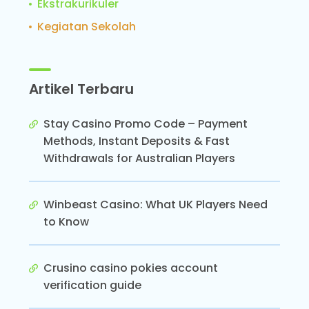
Ekstrakurikuler
Kegiatan Sekolah
Artikel Terbaru
Stay Casino Promo Code – Payment
Methods, Instant Deposits & Fast
Withdrawals for Australian Players
Winbeast Casino: What UK Players Need
to Know
Crusino casino pokies account
verification guide