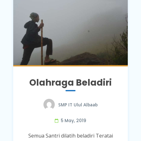
Olahraga Beladiri
SMP IT Ulul Albaab
5 May, 2019
Semua Santri dilatih beladiri Teratai