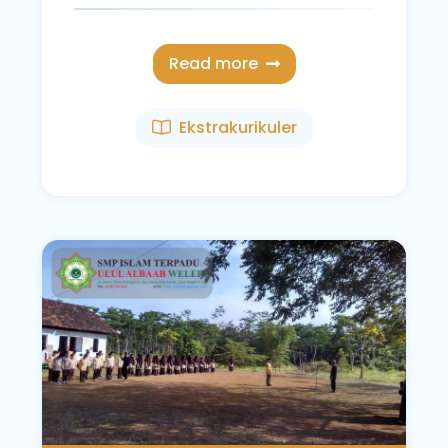
Read more
Ekstrakurikuler