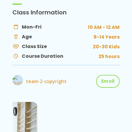
Class Information
Mon-Fri
10 AM - 12 AM
Age
9-14 Years
Class Size
20-30 Kids
Course Duration
25 hours
Enroll
team-2-copyright