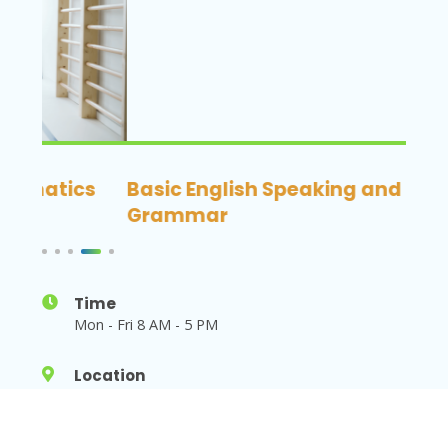
s
Basic English Speaking and
Hosp
Grammar
Cou
Time
Mon - Fri 8 AM - 5 PM
Location
Franklin St, Greenpoint Ave