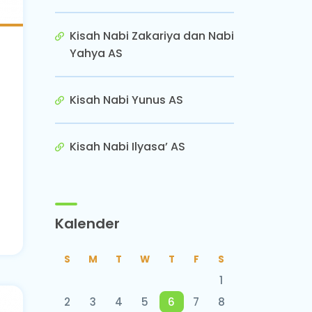
Kisah Nabi Zakariya dan Nabi
Yahya AS
Kisah Nabi Yunus AS
Kisah Nabi Ilyasa’ AS
Kalender
S
M
T
W
T
F
S
1
2
3
4
5
6
7
8