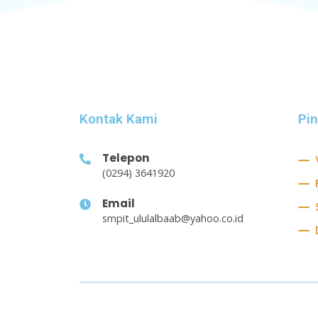
Kontak Kami
Pi
Telepon
(0294) 3641920
Email
smpit_ululalbaab@yahoo.co.id