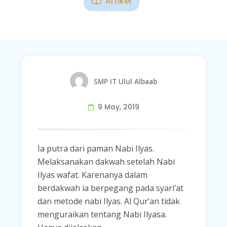
Artikel
SMP IT Ulul Albaab
9 May, 2019
Ia putra dari paman Nabi Ilyas.
Melaksanakan dakwah setelah Nabi
Ilyas wafat. Karenanya dalam
berdakwah ia berpegang pada syari’at
dan metode nabi Ilyas. Al Qur’an tidak
menguraikan tentang Nabi Ilyasa.