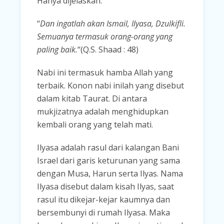
Hanya dijelaskan.
“
Dan ingatlah akan Ismail, Ilyasa, Dzulkifli.
Semuanya termasuk orang-orang yang
paling baik.
“(Q.S. Shaad : 48)
Nabi ini termasuk hamba Allah yang
terbaik. Konon nabi inilah yang disebut
dalam kitab Taurat. Di antara
mukjizatnya adalah menghidupkan
kembali orang yang telah mati.
Ilyasa adalah rasul dari kalangan Bani
Israel dari garis keturunan yang sama
dengan Musa, Harun serta Ilyas. Nama
Ilyasa disebut dalam kisah Ilyas, saat
rasul itu dikejar-kejar kaumnya dan
bersembunyi di rumah Ilyasa. Maka