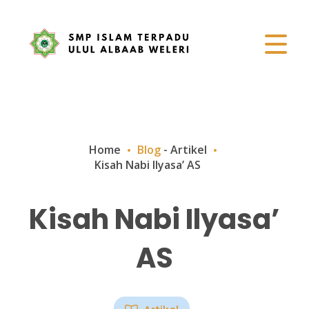
Home
Blog
-
Artikel
Kisah Nabi Ilyasa’ AS
Kisah Nabi Ilyasa’
AS