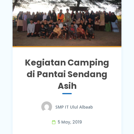
Kegiatan Camping
di Pantai Sendang
Asih
SMP IT Ulul Albaab
5 May, 2019