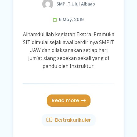
SMP IT Ulul Albaab
5 May, 2019
Alhamdulillah kegiatan Ekstra Pramuka
SIT dimulai sejak awal berdirinya SMPIT
UAW dan dilaksanakan setiap hari
jum’at siang sepekan sekali yang di
pandu oleh Instruktur.
Read more
Ekstrakurikuler