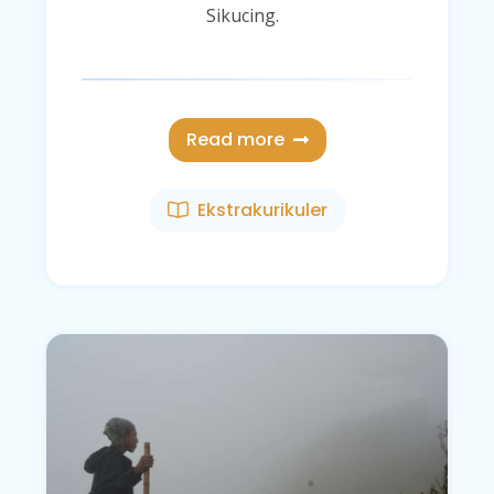
Sikucing.
Read more
Ekstrakurikuler