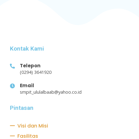
Kontak Kami
Telepon
(0294) 3641920
Email
smpit_ululalbaab@yahoo.co.id
Pintasan
Visi dan Misi
Fasilitas