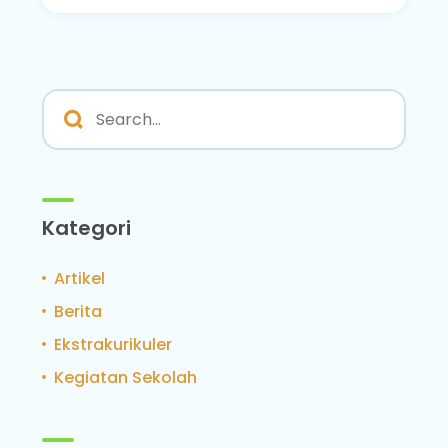
Kategori
Artikel
Berita
Ekstrakurikuler
Kegiatan Sekolah