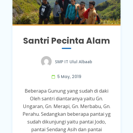
Santri Pecinta Alam
SMP IT Ulul Albaab
5 May, 2019
Beberapa Gunung yang sudah di daki
Oleh santri diantaranya yaitu Gn.
Ungaran, Gn. Merapi, Gn. Merbabu, Gn.
Perahu. Sedangkan beberapa pantai yg
sudah dikunjungi yaitu pantai Jodo,
pantai Sendang Asih dan pantai