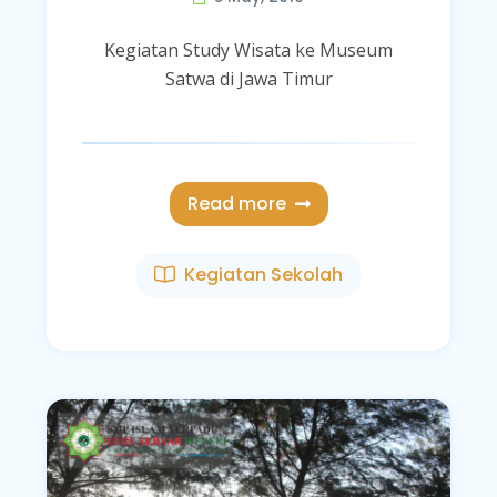
Kegiatan Study Wisata ke Museum
Satwa di Jawa Timur
Read more
Kegiatan Sekolah