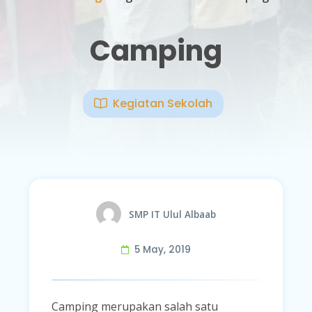
Camping
Kegiatan Sekolah
SMP IT Ulul Albaab
5 May, 2019
Camping merupakan salah satu