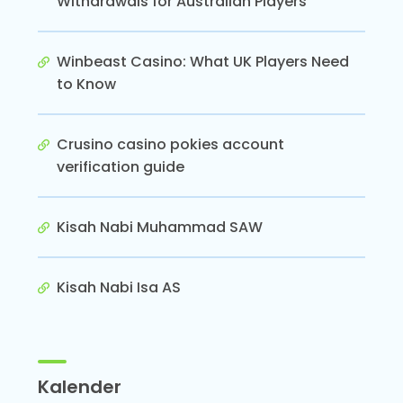
Withdrawals for Australian Players
Winbeast Casino: What UK Players Need
to Know
Crusino casino pokies account
verification guide
Kisah Nabi Muhammad SAW
Kisah Nabi Isa AS
Kalender