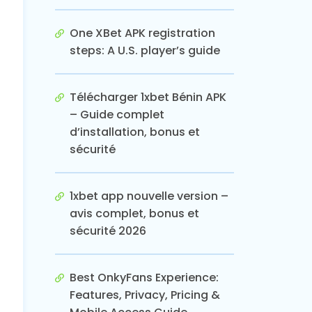
One XBet APK registration
steps: A U.S. player’s guide
Télécharger 1xbet Bénin APK
– Guide complet
d’installation, bonus et
sécurité
1xbet app nouvelle version –
avis complet, bonus et
sécurité 2026
Best OnkyFans Experience:
Features, Privacy, Pricing &