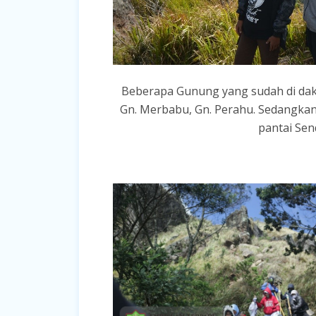
Beberapa Gunung yang sudah di daki 
Gn. Merbabu, Gn. Perahu. Sedangkan 
pantai Sen