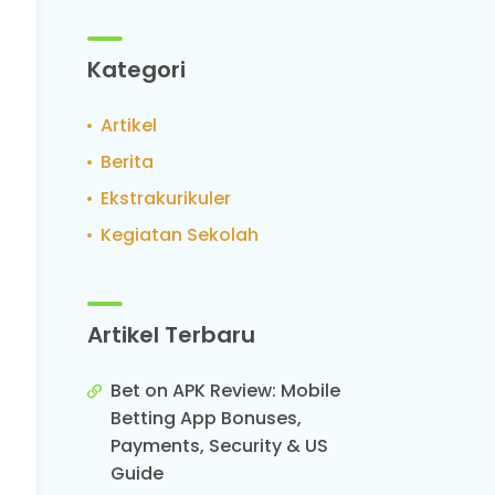
Kategori
Artikel
Berita
Ekstrakurikuler
Kegiatan Sekolah
Artikel Terbaru
Bet on APK Review: Mobile
Betting App Bonuses,
Payments, Security & US
Guide