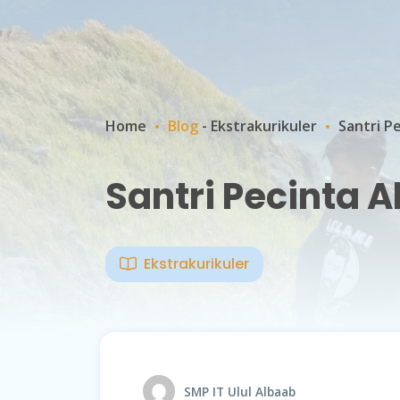
Home
Blog
-
Ekstrakurikuler
Santri P
Santri Pecinta 
Ekstrakurikuler
SMP IT Ulul Albaab