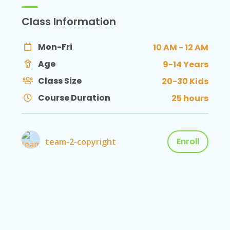
Class Information
Mon-Fri
10 AM - 12 AM
Age
9-14 Years
Class Size
20-30 Kids
Course Duration
25 hours
Enroll
team-2-copyright